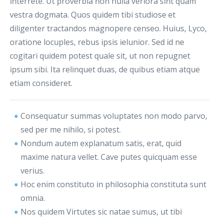
interrete. Ut proverbia non nulla veriora sint quam
vestra dogmata. Quos quidem tibi studiose et
diligenter tractandos magnopere censeo. Huius, Lyco,
oratione locuples, rebus ipsis ielunior. Sed id ne
cogitari quidem potest quale sit, ut non repugnet
ipsum sibi. Ita relinquet duas, de quibus etiam atque
etiam consideret.
Consequatur summas voluptates non modo parvo,
sed per me nihilo, si potest.
Nondum autem explanatum satis, erat, quid
maxime natura vellet. Cave putes quicquam esse
verius.
Hoc enim constituto in philosophia constituta sunt
omnia.
Nos quidem Virtutes sic natae sumus, ut tibi